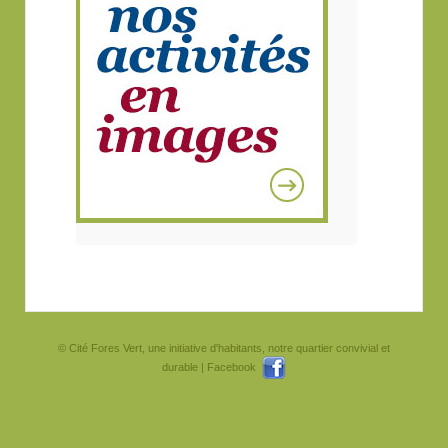
© Cité Fores Vert, une initiative d'habitants, notre quartier convivial et
durable |
Facebook