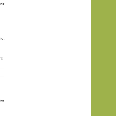
nir
lot
TE ›
ier