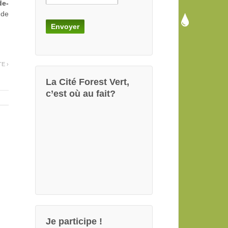
de-
 de
TE ›
La Cité Forest Vert,
c’est où au fait?
Je participe !