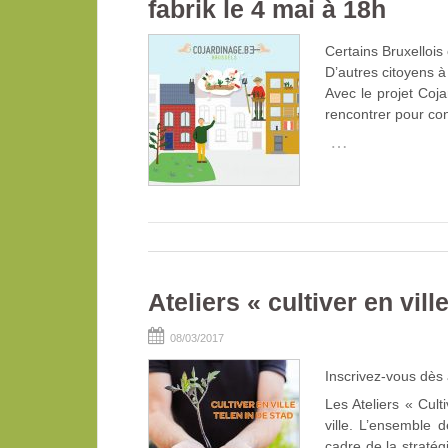
fabrik le 4 mai à 18h
Certains Bruxellois
D’autres citoyens à 
Avec le projet Coj
rencontrer pour co
…
Ateliers « cultiver en vill
08/03/2017
Inscrivez-vous dès à
Les Ateliers « Culti
ville. L’ensemble 
cadre de la straté