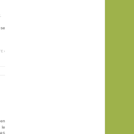
.
 se
TE ›
 en
 le
PAS