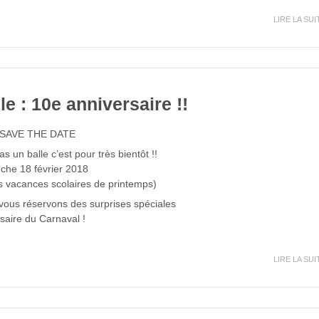
LIRE LA SUI
e : 10e anniversaire !!
– SAVE THE DATE
 un balle c’est pour très bientôt !!
anche 18 février 2018
es vacances scolaires de printemps)
vous réservons des surprises spéciales
saire du Carnaval !
LIRE LA SUI