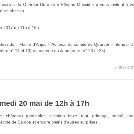
voisins du Quartier Durable « Rêvons Messidor » vous invitent à ve
leurs abeilles.
in 2017 de 11h à 16h
essidor, Plaine d’Anjou – Au local du comité de Quartier –Intérieur d’i
entre n° 11 et 13) ou avenue du Jonc (entre n° 23 et 25)
LIRE LA SUI
medi 20 mai de 12h à 17h
, châteaux gonflables, initiation boxe, foot, grimage, henné, atel
l’école de Samba et encore pleins d’autres surprises..