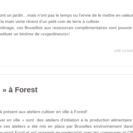
 ont un jardin…mais n’ont pas le temps ou l’envie de le mettre en valeur
la main verte rêvent d’un petit coin de terre à cultiver.
ardinage, ces Bruxellois aux ressources complémentaires vont pouvoir
nstituer un binôme de «cojardineurs»!
LIRE LA SUI
e » à Forest
 présent aux ateliers cultiver en ville à Forest!
ver en ville » sont des ateliers d’initiation à la production alimentaire
de ces ateliers a été mis en place par Bruxelles environnement dans
gie good Food et est organisé en partenariat avec les communes et C