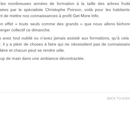
les nombreuses années de formation à la taille des arbres fruiti
sées par le spécialiste Christophe Poirson, voilà pour les habitants
 de mettre nos connaissances à profit
Get More Info
.
en effet « touts seuls comme des grands » que nous allons bichon
verger collectif ce dimanche.
s avez tout oublié ou n’avez jamais assisté aux formations, qu’à cela
 : il y a plein de choses à faire qui ne nécessitent pas de connaissan
lière et chacun peut se rendre utile.
coup de main dans une ambiance décontractée.
BACK TO AGE