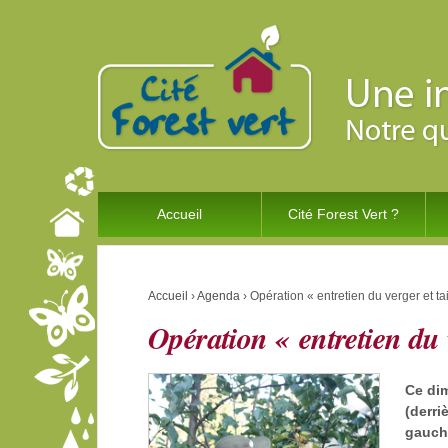
Accueil
Cité Forest Vert ?
Accueil
›
Agenda
›
Opération « entretien du verger et tail
Opération « entretien du v
Ce di
(derri
gauch