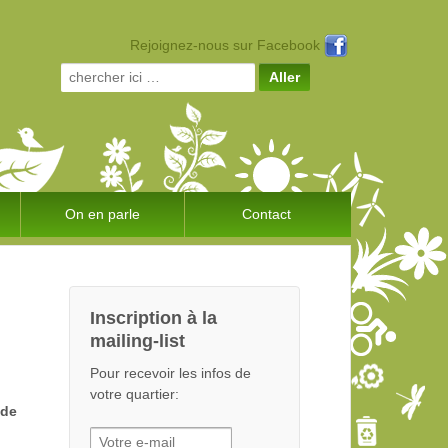
Rejoignez-nous sur Facebook
Search for:
On en parle
Contact
Inscription à la
mailing-list
Pour recevoir les infos de
votre quartier:
 de