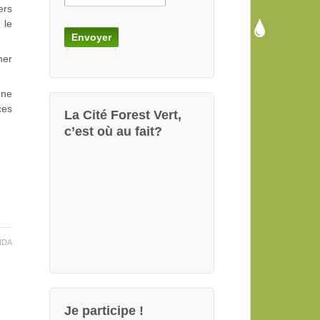
ers
 le
ner
 ne
ces
La Cité Forest Vert,
c’est où au fait?
NDA
Je participe !